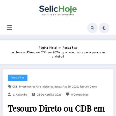
Pular
para
o
conteúdo
Página inicial
Renda Fixa
Tesouro Direto ou CDB em 2026: qual vale mais a pena para o seu
dinheiro?
Renda Fixa
,
,
,
CDB
Investimentos Para Iniciantes
Renda Fixa Em 2026
Tesouro Direto
L. Alexandra
23 De Abril De 2026
0 Comentários
Tesouro Direto ou CDB em