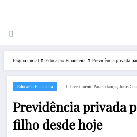
Pular
para
o
conteúdo
Página inicial
Educação Financeira
Previdência privada par
,
Educação Financeira
Investimento Para Crianças
Juros Com
Previdência privada p
filho desde hoje