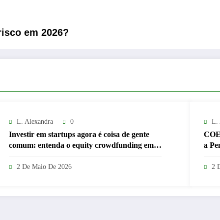
risco em 2026?
L. Alexandra
0
L.
Investir em startups agora é coisa de gente
COE 
comum: entenda o equity crowdfunding em
a Pe
2026
2 De Maio De 2026
2 