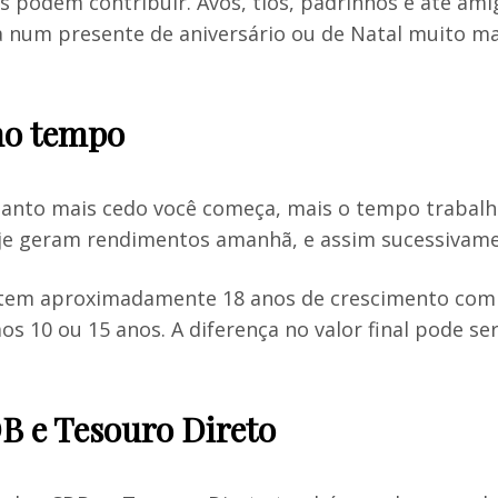
s podem contribuir. Avós, tios, padrinhos e até am
a num presente de aniversário ou de Natal muito mai
no tempo
Quanto mais cedo você começa, mais o tempo trabal
je geram rendimentos amanhã, e assim sucessivame
 tem aproximadamente 18 anos de crescimento compo
 10 ou 15 anos. A diferença no valor final pode 
B e Tesouro Direto