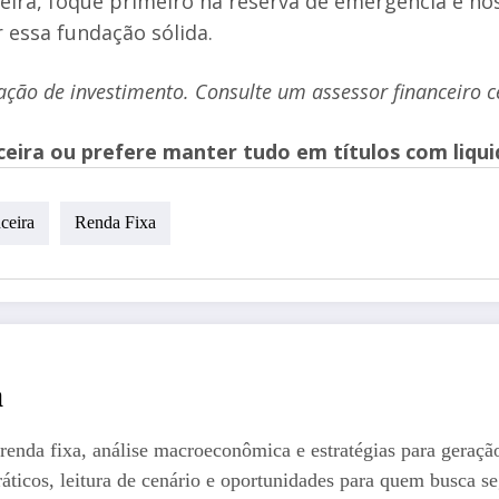
ceira, foque primeiro na reserva de emergência e no
 essa fundação sólida.
ação de investimento. Consulte um assessor financeiro c
nceira ou prefere manter tudo em títulos com liqu
ceira
Renda Fixa
a
renda fixa, análise macroeconômica e estratégias para geraçã
ráticos, leitura de cenário e oportunidades para quem busca s