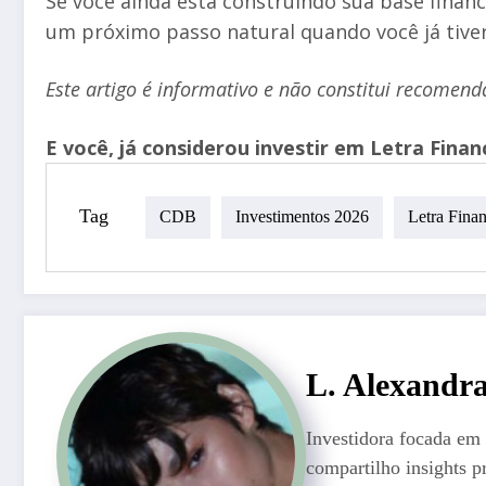
Se você ainda está construindo sua base finan
um próximo passo natural quando você já tiver
Este artigo é informativo e não constitui recomend
E você, já considerou investir em Letra Fina
Tag
CDB
Investimentos 2026
Letra Finan
L. Alexandr
Investidora focada em 
compartilho insights p