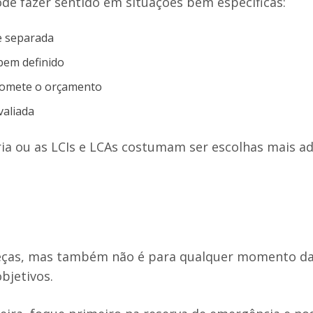
pode fazer sentido em situações bem específicas:
e separada
bem definido
promete o orçamento
valiada
ria ou as LCIs e LCAs costumam ser escolhas mais 
beças, mas também não é para qualquer momento da 
bjetivos.