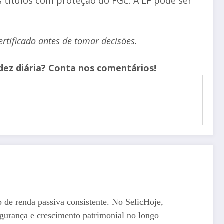
s títulos com proteção do FGC. A LF pode ser
ertificado antes de tomar decisões.
idez diária? Conta nos comentários!
o de renda passiva consistente. No SelicHoje,
egurança e crescimento patrimonial no longo