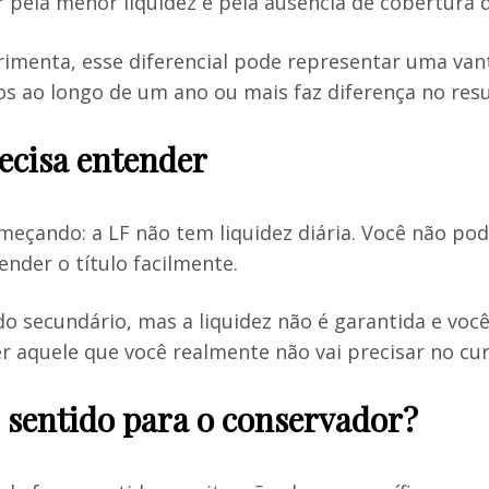
 pela menor liquidez e pela ausência de cobertura 
erimenta, esse diferencial pode representar uma v
s ao longo de um ano ou mais faz diferença no resul
recisa entender
eçando: a LF não tem liquidez diária. Você não po
nder o título facilmente.
do secundário, mas a liquidez não é garantida e voc
er aquele que você realmente não vai precisar no cu
 sentido para o conservador?