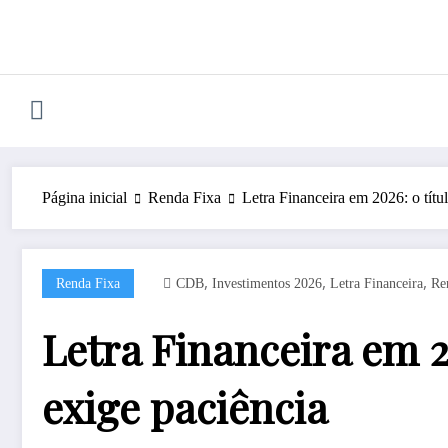
Pular
para
o
conteúdo
Página inicial
Renda Fixa
Letra Financeira em 2026: o tít
,
,
,
Renda Fixa
CDB
Investimentos 2026
Letra Financeira
Re
Letra Financeira em 
exige paciência