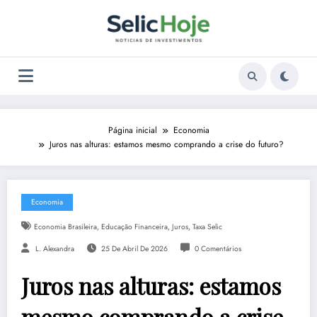
Pular
para
o
conteúdo
Página inicial
Economia
Juros nas alturas: estamos mesmo comprando a crise do futuro?
Economia
,
,
,
Economia Brasileira
Educação Financeira
Juros
Taxa Selic
L. Alexandra
25 De Abril De 2026
0 Comentários
Juros nas alturas: estamos