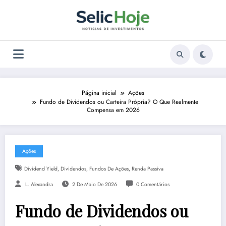
Pular
para
o
conteúdo
Página inicial
Ações
Fundo de Dividendos ou Carteira Própria? O Que Realmente
Compensa em 2026
Ações
,
,
,
Dividend Yield
Dividendos
Fundos De Ações
Renda Passiva
L. Alexandra
2 De Maio De 2026
0 Comentários
Fundo de Dividendos ou