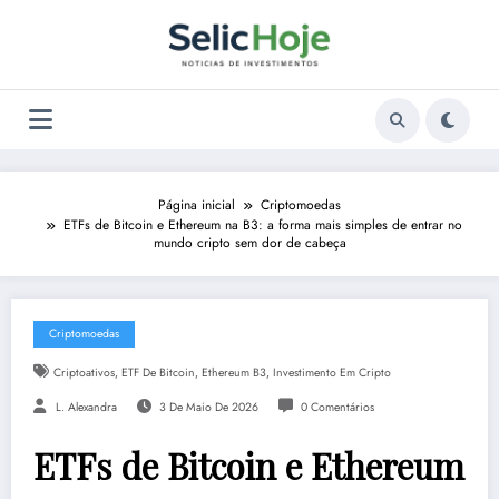
Pular
para
o
conteúdo
Página inicial
Criptomoedas
ETFs de Bitcoin e Ethereum na B3: a forma mais simples de entrar no
mundo cripto sem dor de cabeça
Criptomoedas
,
,
,
Criptoativos
ETF De Bitcoin
Ethereum B3
Investimento Em Cripto
L. Alexandra
3 De Maio De 2026
0 Comentários
ETFs de Bitcoin e Ethereum