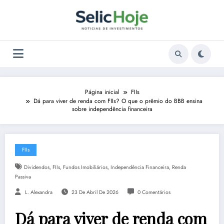
Pular
para
o
conteúdo
Página inicial
FIIs
Dá para viver de renda com FIIs? O que o prêmio do BBB ensina
sobre independência financeira
FIIs
,
,
,
,
Dividendos
FIIs
Fundos Imobiliários
Independência Financeira
Renda
Passiva
L. Alexandra
23 De Abril De 2026
0 Comentários
Dá para viver de renda com