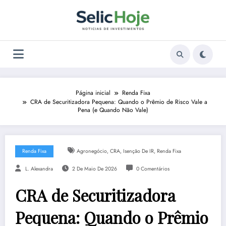
Pular
para
o
conteúdo
Página inicial
Renda Fixa
CRA de Securitizadora Pequena: Quando o Prêmio de Risco Vale a
Pena (e Quando Não Vale)
,
,
,
Renda Fixa
Agronegócio
CRA
Isenção De IR
Renda Fixa
L. Alexandra
2 De Maio De 2026
0 Comentários
CRA de Securitizadora
Pequena: Quando o Prêmio