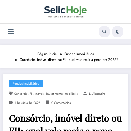
Pular
para
o
conteúdo
Página inicial
Fundos Imobiliários
Consórcio, imóvel direto ou FII: qual vale mais a pena em 2026?
Fundos Imobiliários
,
,
,
Consórcio
FII
Imóveis
Investimento Imobiliário
L. Alexandra
1 De Maio De 2026
0 Comentários
Consórcio, imóvel direto ou